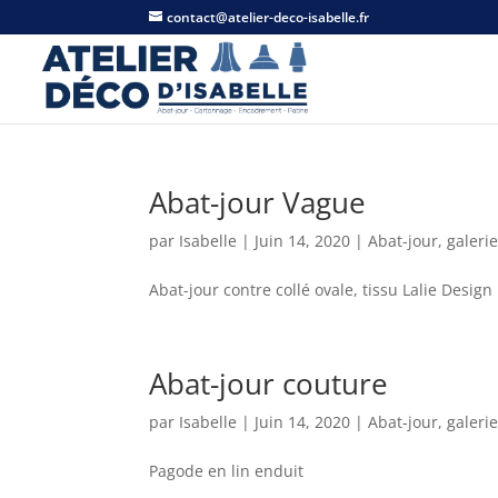
contact@atelier-deco-isabelle.fr
Abat-jour Vague
par
Isabelle
|
Juin 14, 2020
|
Abat-jour
,
galeri
Abat-jour contre collé ovale, tissu Lalie Desig
Abat-jour couture
par
Isabelle
|
Juin 14, 2020
|
Abat-jour
,
galeri
Pagode en lin enduit