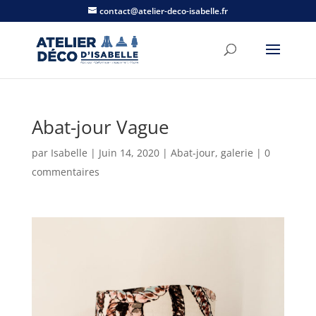
contact@atelier-deco-isabelle.fr
Abat-jour Vague
par
Isabelle
|
Juin 14, 2020
|
Abat-jour
,
galerie
|
0
commentaires